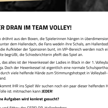
R DRAN IM TEAM VOLLEY!
k dröhnt aus den Boxen, die Spielerinnen hängen in überdimensio
unter dem Hallendach, die Fans wedeln ihre Schals, am Hallenbo
 die Aufkleber der Sponsoren bunt, im VIP-Bereich werden noch ei
e begrüßt, die Schiedsrichterin pfeift das Spiel an.
, das alles ist der Hexenkessel der Ladies in Black in der 1. Volleyba
a. Doch der Hexenkessel ist eigentlich eine normale Schulsportha
t durch viele helfende Hände zum Stimmungshotspot in Volleyball-
and.
kommt IHR ins Spiel! Wir suchen noch ein paar dieser helfenden 
Tolle ist: mitmachen kann
JEDER
!
he Aufgaben wird konkret gesucht?
u und Abbau des GERFLOR-Hallenbodens