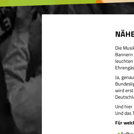
NÄHE
Die Musi
Bannern 
leuchten
Ehrengäst
Ja, genau
Bundeslig
wird ers
Deutschl
Und hier 
Und das 
Für welc
Aufba