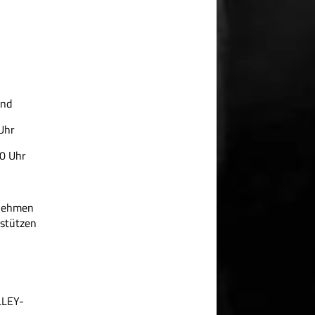
end
Uhr
30 Uhr
 nehmen
rstützen
LLEY-