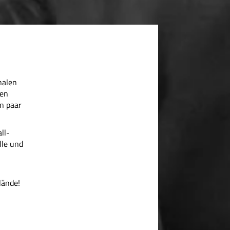
nalen
den
n paar
ll-
lle und
Hände!