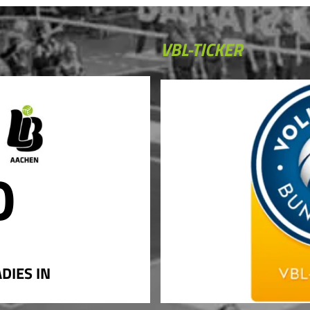
VBL-TICKER
0
DIES IN