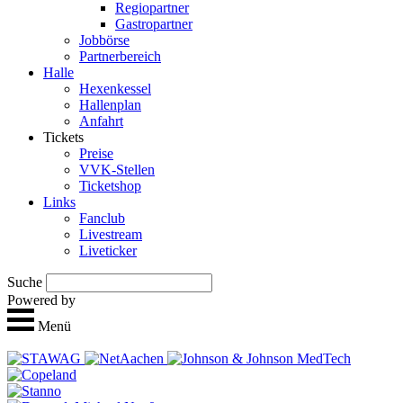
Regio­partner
Gastropartner
Jobbörse
Partnerbereich
Halle
Hexen­kessel
Hallen­plan
Anfahrt
Tickets
Preise
VVK-Stellen
Ticket­shop
Links
Fan­club
Live­stream
Live­ticker
Suche
Powered by
Menü