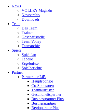
News
VOLLEY-Magazin
News­archiv
Downloads
Team
Das Team
Trainer
Geschäfts­stelle
Team Volley
Team­archiv
Spiele
Spielplan
Tabelle
Ergebnisse
Spielberichte
Partner
Partner der LiB
Haupt­sponsor
Co-Sponsoren
Team­ausrüster
Gesundheits­partner
Businesspartner Plus
Business­partner
Regiopartner Plus