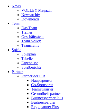
News
VOLLEY-Magazin
News­archiv
Downloads
Team
Das Team
Trainer
Geschäfts­stelle
Team Volley
Team­archiv
Spiele
Spielplan
Tabelle
Ergebnisse
Spielberichte
Partner
Partner der LiB
Haupt­sponsor
Co-Sponsoren
Team­ausrüster
Gesundheits­partner
Businesspartner Plus
Business­partner
Regiopartner Plus