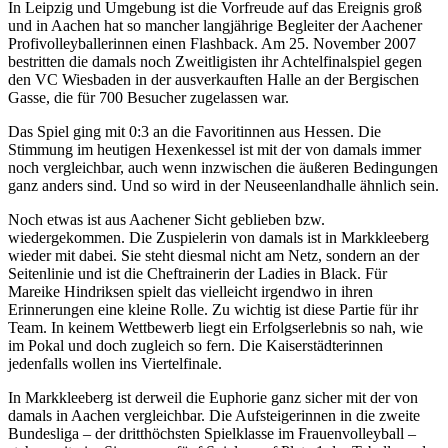
In Leipzig und Umgebung ist die Vorfreude auf das Ereignis groß
und in Aachen hat so mancher langjährige Begleiter der Aachener
Profivolleyballerinnen einen Flashback. Am 25. November 2007
bestritten die damals noch Zweitligisten ihr Achtelfinalspiel gegen
den VC Wiesbaden in der ausverkauften Halle an der Bergischen
Gasse, die für 700 Besucher zugelassen war.
Das Spiel ging mit 0:3 an die Favoritinnen aus Hessen. Die
Stimmung im heutigen Hexenkessel ist mit der von damals immer
noch vergleichbar, auch wenn inzwischen die äußeren Bedingungen
ganz anders sind. Und so wird in der Neuseenlandhalle ähnlich sein.
Noch etwas ist aus Aachener Sicht geblieben bzw.
wiedergekommen. Die Zuspielerin von damals ist in Markkleeberg
wieder mit dabei. Sie steht diesmal nicht am Netz, sondern an der
Seitenlinie und ist die Cheftrainerin der Ladies in Black. Für
Mareike Hindriksen spielt das vielleicht irgendwo in ihren
Erinnerungen eine kleine Rolle. Zu wichtig ist diese Partie für ihr
Team. In keinem Wettbewerb liegt ein Erfolgserlebnis so nah, wie
im Pokal und doch zugleich so fern. Die Kaiserstädterinnen
jedenfalls wollen ins Viertelfinale.
In Markkleeberg ist derweil die Euphorie ganz sicher mit der von
damals in Aachen vergleichbar. Die Aufsteigerinnen in die zweite
Bundesliga – der dritthöchsten Spielklasse im Frauenvolleyball –