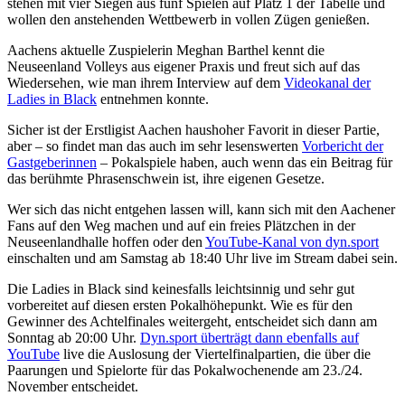
stehen mit vier Siegen aus fünf Spielen auf Platz 1 der Tabelle und
wollen den anstehenden Wettbewerb in vollen Zügen genießen.
Aachens aktuelle Zuspielerin Meghan Barthel kennt die
Neuseenland Volleys aus eigener Praxis und freut sich auf das
Wiedersehen, wie man ihrem Interview auf dem
Videokanal der
Ladies in Black
entnehmen konnte.
Sicher ist der Erstligist Aachen haushoher Favorit in dieser Partie,
aber – so findet man das auch im sehr lesenswerten
Vorbericht der
Gastgeberinnen
– Pokalspiele haben, auch wenn das ein Beitrag für
das berühmte Phrasenschwein ist, ihre eigenen Gesetze.
Wer sich das nicht entgehen lassen will, kann sich mit den Aachener
Fans auf den Weg machen und auf ein freies Plätzchen in der
Neuseenlandhalle hoffen oder den
YouTube-Kanal von dyn.sport
einschalten und am Samstag ab 18:40 Uhr live im Stream dabei sein.
Die Ladies in Black sind keinesfalls leichtsinnig und sehr gut
vorbereitet auf diesen ersten Pokalhöhepunkt. Wie es für den
Gewinner des Achtelfinales weitergeht, entscheidet sich dann am
Sonntag ab 20:00 Uhr.
Dyn.sport überträgt dann ebenfalls auf
YouTube
live die Auslosung der Viertelfinalpartien, die über die
Paarungen und Spielorte für das Pokalwochenende am 23./24.
November entscheidet.