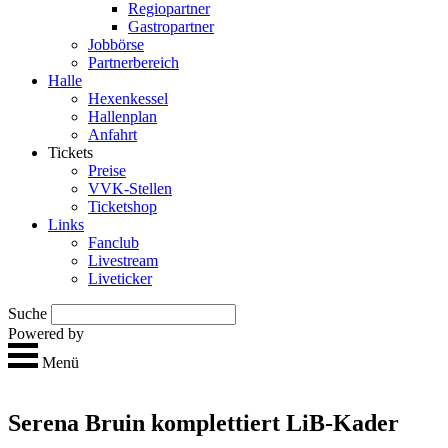
Regio­partner
Gastropartner
Jobbörse
Partnerbereich
Halle
Hexen­kessel
Hallen­plan
Anfahrt
Tickets
Preise
VVK-Stellen
Ticket­shop
Links
Fan­club
Live­stream
Live­ticker
Suche
Powered by
Menü
Serena Bruin komplettiert LiB-Kader