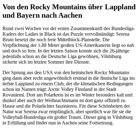
Von den Rocky Mountains über Lappland
und Bayern nach Aachen
Rund zwei Wochen vor der ersten Zusammenkunft des Bundesliga-
Kaders der Ladies in Black ist das Puzzle vervollständigt: Serena
Bruin besetzt die noch freie Mittelblock-Planstelle. Die
Verpflichtung der 1,88 Meter großen US-Amerikanerin liegt so nah
und doch so fern. In der letzten Saison konnte sich die 26-jährige
jedenfalls schon an die Deutsche Liga gewöhnen, Vilsbiburg
sicherte sich im letzten Sommer ihre Dienste.
Der Sprung aus den USA von den heimischen Rocky Mountains
ging dann aber recht ungewöhnlich erstmal in die finnische Liga ins
tiefste Lappland zu einem Club, der die klimatischen Bedingungen
schon im Namen trägt: Arctic Volley Finnland in der Stadt
Rovaniemi. Dort am Polarkreis ist es im Winter besonders kalt und
dunkel aber auch der Weihnachtsmann ist dort ganz offiziell zu
Hause und die Polarlichter faszinieren. Für diese Schönheiten der
Natur war Serena zwar empfänglich, aber sportlich war für sie die
Volleyball-Bundesliga ein großer Traum. Dieser ging in Vilsbiburg
in Erfüllung und findet nun in Aachen seine Fortsetzung.