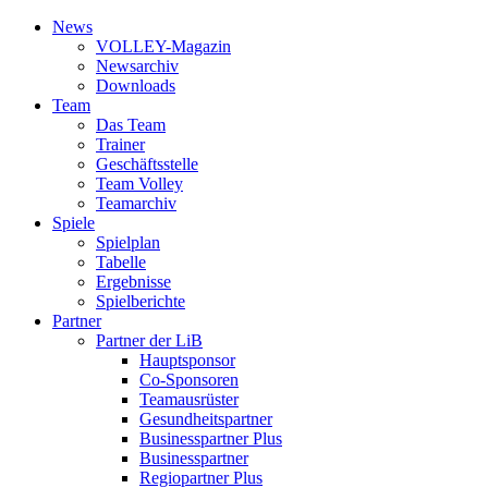
News
VOLLEY-Magazin
News­archiv
Downloads
Team
Das Team
Trainer
Geschäfts­stelle
Team Volley
Team­archiv
Spiele
Spielplan
Tabelle
Ergebnisse
Spielberichte
Partner
Partner der LiB
Haupt­sponsor
Co-Sponsoren
Team­ausrüster
Gesundheits­partner
Businesspartner Plus
Business­partner
Regiopartner Plus