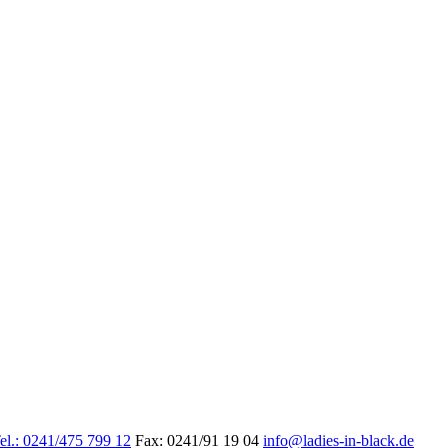
el.: 0241/475 799 12
Fax: 0241/91 19 04
info@ladies-in-black.de