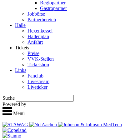
Regio­partner
Gastropartner
Jobbörse
Partnerbereich
Halle
Hexen­kessel
Hallen­plan
Anfahrt
Tickets
Preise
VVK-Stellen
Ticket­shop
Links
Fan­club
Live­stream
Live­ticker
Suche
Powered by
Menü