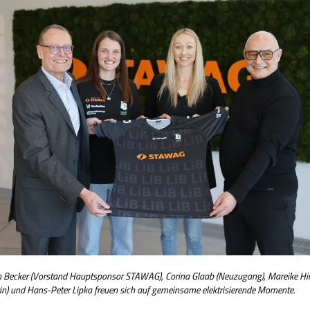
an Becker (Vorstand Hauptsponsor STAWAG), Corina Glaab (Neuzugang), Mareike Hi
rin) und Hans-Peter Lipka freuen sich auf gemeinsame elektrisierende Momente.