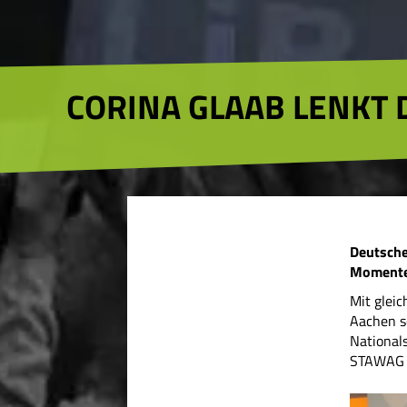
CORINA GLAAB LENKT D
Deutsche
Momente
Mit gleic
Aachen s
Nationals
STAWAG a