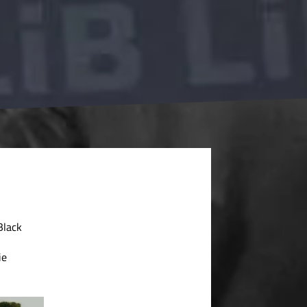
Black
ie