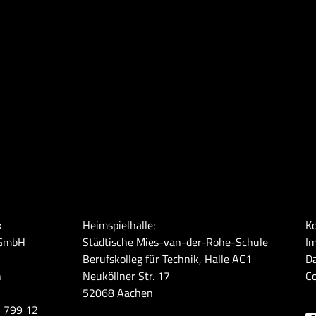
k
Heimspielhalle:
K
 GmbH
Städtische Mies-van-der-Rohe-Schule
I
Berufskolleg für Technik, Halle AC1
D
n
Neuköllner Str. 17
Co
52068 Aachen
5 799 12