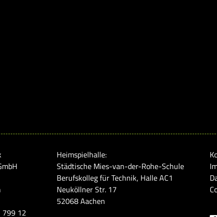
k
Heimspielhalle:
K
 GmbH
Städtische Mies-van-der-Rohe-Schule
I
Berufskolleg für Technik, Halle AC1
D
n
Neuköllner Str. 17
Co
52068 Aachen
5 799 12