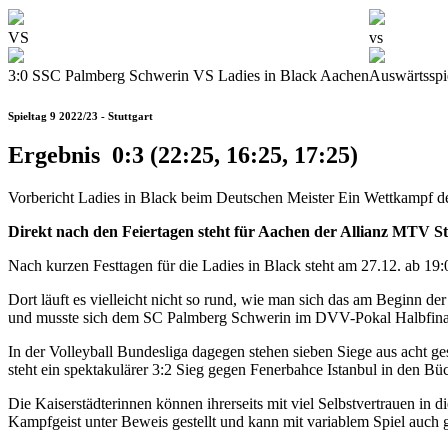
VS
vs
3:0
SSC Palmberg Schwerin VS Ladies in Black Aachen
Auswärtsspi
Spieltag 9 2022/23 - Stuttgart
Ergebnis 0:3 (22:25, 16:25, 17:25)
Vorbericht
Ladies in Black beim Deutschen Meister
Ein Wettkampf de
Direkt nach den Feiertagen steht für Aachen der Allianz MTV St
Nach kurzen Festtagen für die Ladies in Black steht am 27.12. ab 19
Dort läuft es vielleicht nicht so rund, wie man sich das am Beginn 
und musste sich dem SC Palmberg Schwerin im DVV-Pokal Halbfina
In der Volleyball Bundesliga dagegen stehen sieben Siege aus acht 
steht ein spektakulärer 3:2 Sieg gegen Fenerbahce Istanbul in den Bü
Die Kaiserstädterinnen können ihrerseits mit viel Selbstvertrauen in
Kampfgeist unter Beweis gestellt und kann mit variablem Spiel auch 