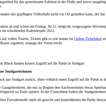
elegenheit für das gemeinsame Erlebnis in der Halle und zuvor ausgie
n.
eunden des gepflegten Volleyballs nicht vor Ort genießen kann, der hat
ration an und schon am Freitag, 30.12. steigt die vorgezogene Silveste
im scheidenden Kalenderjahr 2022.
s auf vollen Touren. Tickets gibt es wie immer im
Online-Ticketshop
un
asse ergattern, solange der Vorrat reicht.
in Black fanden keinen Zugriff auf die Partie in Stuttgart
äne Stuttgarterinnen
 Black aus Stuttgart zurück, ohne wirklich einen Zugriff auf die Part
er Gastgeberinnen, die nur zu Beginn den Aachenerinnen etwas Spielraum
folgreich zu Ende spielen. In der Crunchtime hatten die Stuttgarteri
er Favoritenrolle mehr als gerecht und kontrollierten die Partie überz