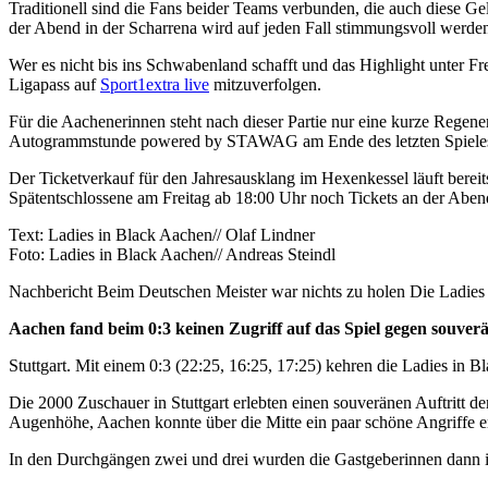
Traditionell sind die Fans beider Teams verbunden, die auch diese G
der Abend in der Scharrena wird auf jeden Fall stimmungsvoll werde
Wer es nicht bis ins Schwabenland schafft und das Highlight unter Fr
Ligapass auf
Sport1extra live
mitzuverfolgen.
Für die Aachenerinnen steht nach dieser Partie nur eine kurze Regene
Autogrammstunde powered by STAWAG am Ende des letzten Spieles 
Der Ticketverkauf für den Jahresausklang im Hexenkessel läuft bereit
Spätentschlossene am Freitag ab 18:00 Uhr noch Tickets an der Abendk
Text: Ladies in Black Aachen// Olaf Lindner
Foto: Ladies in Black Aachen// Andreas Steindl
Nachbericht
Beim Deutschen Meister war nichts zu holen
Die Ladies 
Aachen fand beim 0:3 keinen Zugriff auf das Spiel gegen souver
Stuttgart. Mit einem 0:3 (22:25, 16:25, 17:25) kehren die Ladies in
Die 2000 Zuschauer in Stuttgart erlebten einen souveränen Auftritt d
Augenhöhe, Aachen konnte über die Mitte ein paar schöne Angriffe er
In den Durchgängen zwei und drei wurden die Gastgeberinnen dann ihr