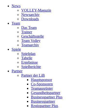
News
VOLLEY-Magazin
News­archiv
Downloads
Team
Das Team
Trainer
Geschäfts­stelle
Team Volley
Team­archiv
Spiele
Spielplan
Tabelle
Ergebnisse
Spielberichte
Partner
Partner der LiB
Haupt­sponsor
Co-Sponsoren
Team­ausrüster
Gesundheits­partner
Businesspartner Plus
Business­partner
Regiopartner Plus