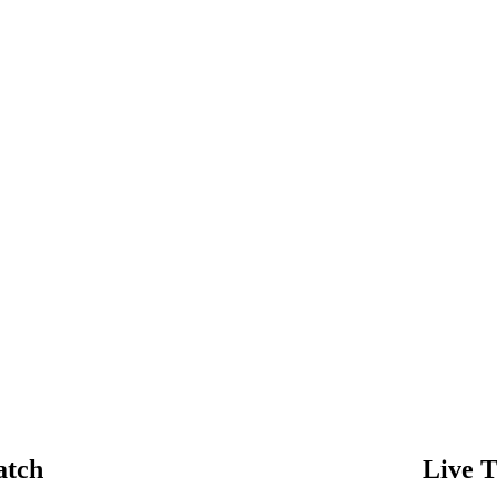
atch
Live T