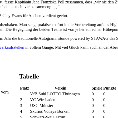
, fasste Kapitänin Jana Franziska Poll zusammen, dass „wir nie den Zug
m bei uns nicht viel zusammenging.“
 Ashley Evans für Aachen verdient geehrt.
l abzuhaken. Man steigt praktisch sofort in die Vorbereitung auf das 
n. Die Begegnung der beiden Teams ist von je her ein echter Höhepunk
iesem Jahr die traditionelle Autogrammstunde powered by STAWAG das S
verkaufsstellen
in vollem Gange. Mit viel Glück kann auch an der Abend
Tabelle
Platz
Verein
Spiele
Punkte
 vorn
1
VfB Suhl LOTTO Thüringen
0
0
2
VC Wiesbaden
0
0
3
USC Münster
0
0
4
Skurios Volleys Borken
0
0
5
Schwarz-Weiß Erfurt
0
0