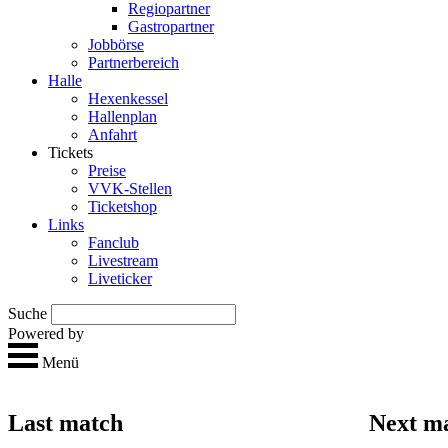
Regio­partner
Gastropartner
Jobbörse
Partnerbereich
Halle
Hexen­kessel
Hallen­plan
Anfahrt
Tickets
Preise
VVK-Stellen
Ticket­shop
Links
Fan­club
Live­stream
Live­ticker
Suche
Powered by
Menü
Last match
Next m