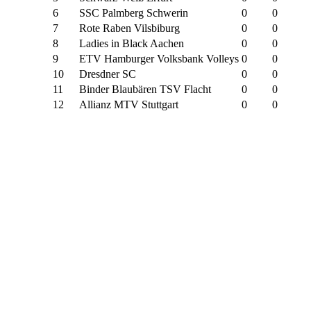
6
SSC Palmberg Schwerin
0
0
7
Rote Raben Vilsbiburg
0
0
8
Ladies in Black Aachen
0
0
9
ETV Hamburger Volksbank Volleys
0
0
10
Dresdner SC
0
0
11
Binder Blaubären TSV Flacht
0
0
12
Allianz MTV Stuttgart
0
0