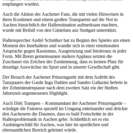
empfangen wurden.
Auch die Aktion der Aachener Fans, die mit vielen Hinweisen in
ihren Kostümen und einem großen Transparent auf die Not in
Aachen hinsichtlich der Hallensituation aufmerksam machten,
wurde mit Beifall von den Gästefans aus Stuttgart unterstützt.
Hallensprecher André Schnitker bat zu Beginn des Spieles um einen
Moment des Innehaltens und wandte sich in einer emotionalen
Ansprache gegen Rassismus, Ausgrenzung und Intoleranz in jeder
Form. Mit Ihrem gemeinsamen starken Applaus setzten die
Zuschauer ein Zeichen der Zustimmung, dass es keinen Platz für
derartige Auswüchse im Sport und in unserer Gesellschaft gibt.
Der Besuch der Aachener Prinzengarde mit dem Auftritt des
Tanzpaares der Garde Inga Dahlen und Sandro Gallazini lieferte in
der Zehnminutenpause nach dem zweiten Satz ein der fünften
Jahreszeit angemessenes Highlight.
Auch Dirk Trampen – Kommandant der Aachener Prinzengarde –
würdigte die Fairness speziell im Umgang miteinander und drückte
den Aachenern die Daumen, dass es bald Fortschritte in der
Hallenproblematik in Aachen gebe. Schließlich sei es ein
Aushängeschild für Aachen, was hier im sportlichen und
ehrenamtlichen Bereich geleistet würde.