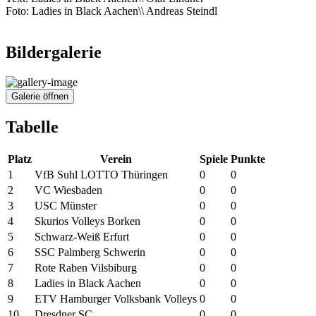
Foto: Ladies in Black Aachen\\ Andreas Steindl
Bildergalerie
Galerie öffnen
Tabelle
Platz
Verein
Spiele
Punkte
1
VfB Suhl LOTTO Thüringen
0
0
2
VC Wiesbaden
0
0
3
USC Münster
0
0
4
Skurios Volleys Borken
0
0
5
Schwarz-Weiß Erfurt
0
0
6
SSC Palmberg Schwerin
0
0
7
Rote Raben Vilsbiburg
0
0
8
Ladies in Black Aachen
0
0
9
ETV Hamburger Volksbank Volleys
0
0
10
Dresdner SC
0
0