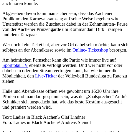
auch hören konnte.
Abgesehen davon kann man sicher sein, dass das Aachener
Publikum den Karnevalssamstag auf seine Weise begehen wird.
Unterstützt werden die Zuschauer dabei in der Zehnminuten- Pause
von der Aachener Prinzengarde um Kommandant Dirk Trampen
und dem Tanzpaar.
Wer noch kein Ticket hat, aber vor Ort dabei sein möchte, kann sich
selbiges an der Abendkasse sowie im
Online- Ticketshop
besorgen.
Am heimischen Fernseher kann die Partie wie immer live auf
Sporttotal.TV
ebenfalls verfolgt werden. Und wer nicht vor oder
dabei sein oder den Stream verfolgen kann, hat wie immer die
Möglichkeit, den
Live-Ticker
der Volleyball Bundesliga zu Rate zu
ziehen.
Halle und Abendkasse öffnen wie gewohnt um 16:30 Uhr ihre
Pforten und man darf gespannt sein, was der „Saalsprecher“ André
Schnitker sich ausgedacht hat, wie das beste Kostüm ausgesucht
und prämiert werden wird.
Text: Ladies in Black Aachen\\ Olaf Lindner
Foto: Ladies in Black Aachen\\ Andreas Steindl