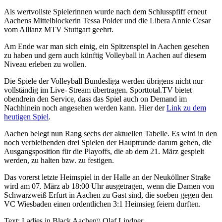
Als wertvollste Spielerinnen wurde nach dem Schlusspfiff erneut
Aachens Mittelblockerin Tessa Polder und die Libera Annie Cesar
vom Allianz MTV Stuttgart geehrt.
Am Ende war man sich einig, ein Spitzenspiel in Aachen gesehen
zu haben und gern auch künftig Volleyball in Aachen auf diesem
Niveau erleben zu wollen.
Die Spiele der Volleyball Bundesliga werden übrigens nicht nur
vollständig im Live- Stream übertragen. Sporttotal.TV bietet
obendrein den Service, dass das Spiel auch on Demand im
Nachhinein noch angesehen werden kann. Hier der
Link zu dem
heutigen Spiel
.
Aachen belegt nun Rang sechs der aktuellen Tabelle. Es wird in den
noch verbleibenden drei Spielen der Hauptrunde darum gehen, die
Ausgangsposition für die Playoffs, die ab dem 21. März gespielt
werden, zu halten bzw. zu festigen.
Das vorerst letzte Heimspiel in der Halle an der Neuköllner Straße
wird am 07. März ab 18:00 Uhr ausgetragen, wenn die Damen von
Schwarzweiß Erfurt in Aachen zu Gast sind, die soeben gegen den
VC Wiesbaden einen ordentlichen 3:1 Heimsieg feiern durften.
Text: Ladies in Black Aachen\\ Olaf Lindner