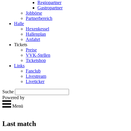
Regio­partner
Gastropartner
Jobbörse
Partnerbereich
Halle
Hexen­kessel
Hallen­plan
Anfahrt
Tickets
Preise
VVK-Stellen
Ticket­shop
Links
Fan­club
Live­stream
Live­ticker
Suche
Powered by
Menü
Last match