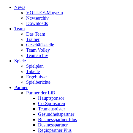
News
VOLLEY-Magazin
News­archiv
Downloads
Team
Das Team
Trainer
Geschäfts­stelle
Team Volley
Team­archiv
Spiele
Spielplan
Tabelle
Ergebnisse
Spielberichte
Partner
Partner der LiB
Haupt­sponsor
Co-Sponsoren
Team­ausrüster
Gesundheits­partner
Businesspartner Plus
Business­partner
Regiopartner Plus