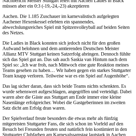
Nachbericht
Meister Stuttgart feiert mit Aachen
Ladies in Black
müssen aber ein 0:3 (-19,-24,-23) akzeptieren
Aachen. Die 1.185 Zuschauer im karnevalistisch aufgelegten
Aachener Hexenkessel erlebten ein spannendes,
abwechslungsreiches Spiel mit Spitzenvolleyball auf beiden Seiten
des Netzes.
Die Ladies in Black konnten sich jedoch nicht für den großen
Aufwand belohnen und dem amtierenden Deutschen Meister
Allianz MTV Stuttgart keinen Satzerfolg abringen. Dennoch fühlte
sich das Spiel gut an. Das sah auch Saskia van Hintum nach dem
Spiel so: „Ich war froh, nach Mittwoch eine gute Reaktion meines
Teams gesehen zu haben… Wir haben gegen ein starkes Stuttgarter
Team knapp verloren. Teilweise war es ein Spiel auf Augenhöhe“.
Das lag sicher daran, dass sich beide Teams nichts schenkten. Es
wurde sehenswert aufgeschlagen, angegriffen und verteidigt. Dabei
waren aber die Gäste aus Stuttgart am Ende immer eine kleine
Nasenlänge erfolgreicher. Wobei die Gastgeberinnen im zweiten
Satz dicht am Erfolg dran waren.
Der Spielverlauf freute besonders die etwas mehr als fünfzig
mitgereisten Stuttgarter Fans, die sich schon im Vorfeld auf den
Besuch bei Freunden freuten und natürlich fein kostümiert in den
Stuttgarter Clubfarben am Karnevalssamstag lautstark in Aachen