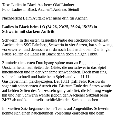
Text: Ladies in Black Aachen\\ Olaf Lindner
Foto: Ladies in Black Aachen\\ Andreas Steindl
Nachbericht
Beim Auftakt war mehr drin für Aachen
Ladies in Black beim 1:3 (24:26, 23:25, 26:24, 15:25) in
Schwerin mit starkem Auftritt
Schwerin. In der ersten gespielten Partie der Rückrunde unterliegt
Aachen dem SSC Palmberg Schwerin in vier Sätzen, hat sich wenig
vorzuwerfen und dennoch war da noch Luft nach oben. Der langen
Pause zollten die Ladies in Black dann doch einigen Tribut.
Zumindest im ersten Durchgang spürte man zu Beginn einige
Unsicherheiten auf Seiten der Gäste, die nur schwer in das Spiel
hineinfanden und in der Annahme schwächelten. Doch man fing
sich recht schnell und hatte beim Spielstand von 11:11 mit den
Gastgeberinnen gleichgezogen. Bei 13:11 griff Felix Koslowski
sogar mit seiner ersten Auszeit ein. Bis zum Ende des Satzes wurde
auf beiden Seiten des Netzes sehr gut gearbeitet, die Führung wogte
hin und her. Schwerin wehrte jedoch den Aachener Satzball beim
24:23 ab und konnte selbst schließlich den Sack zu machen.
Im zweiten Satz begannen beide Teams auf Augenhöhe. Schwerin
konnte sich einen hauchdünnen Vorsprung erarbeiten und beim