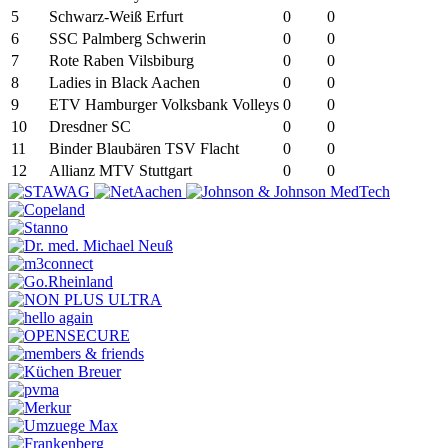
5
Schwarz-Weiß Erfurt
0
0
6
SSC Palmberg Schwerin
0
0
7
Rote Raben Vilsbiburg
0
0
8
Ladies in Black Aachen
0
0
9
ETV Hamburger Volksbank Volleys
0
0
10
Dresdner SC
0
0
11
Binder Blaubären TSV Flacht
0
0
12
Allianz MTV Stuttgart
0
0