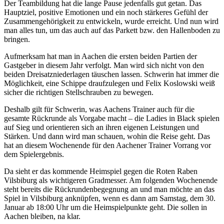
Der Teambildung hat die lange Pause jedenfalls gut getan. Das
Hauptziel, positive Emotionen und ein noch stärkeres Gefühl der
Zusammengehörigkeit zu entwickeln, wurde erreicht. Und nun wird
man alles tun, um das auch auf das Parkett bzw. den Hallenboden zu
bringen.
Aufmerksam hat man in Aachen die ersten beiden Partien der
Gastgeber in diesem Jahr verfolgt. Man wird sich nicht von den
beiden Dreisatzniederlagen täuschen lassen. Schwerin hat immer die
Möglichkeit, eine Schippe draufzulegen und Felix Koslowski weiß
sicher die richtigen Stellschrauben zu bewegen.
Deshalb gilt für Schwerin, was Aachens Trainer auch für die
gesamte Rückrunde als Vorgabe macht – die Ladies in Black spielen
auf Sieg und orientieren sich an ihren eigenen Leistungen und
Stärken. Und dann wird man schauen, wohin die Reise geht. Das
hat an diesem Wochenende für den Aachener Trainer Vorrang vor
dem Spielergebnis.
Da sieht er das kommende Heimspiel gegen die Roten Raben
Vilsbiburg als wichtigeren Gradmesser. Am folgenden Wochenende
steht bereits die Rückrundenbegegnung an und man möchte an das
Spiel in Vilsbiburg anknüpfen, wenn es dann am Samstag, dem 30.
Januar ab 18:00 Uhr um die Heimspielpunkte geht. Die sollen in
Aachen bleiben, na klar.