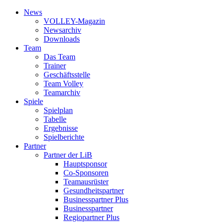
News
VOLLEY-Magazin
News­archiv
Downloads
Team
Das Team
Trainer
Geschäfts­stelle
Team Volley
Team­archiv
Spiele
Spielplan
Tabelle
Ergebnisse
Spielberichte
Partner
Partner der LiB
Haupt­sponsor
Co-Sponsoren
Team­ausrüster
Gesundheits­partner
Businesspartner Plus
Business­partner
Regiopartner Plus