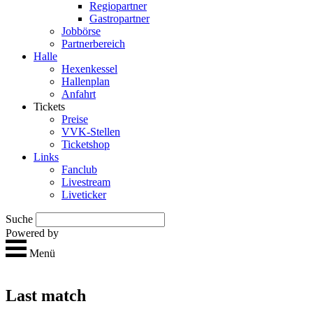
Regio­partner
Gastropartner
Jobbörse
Partnerbereich
Halle
Hexen­kessel
Hallen­plan
Anfahrt
Tickets
Preise
VVK-Stellen
Ticket­shop
Links
Fan­club
Live­stream
Live­ticker
Suche
Powered by
Menü
Last match