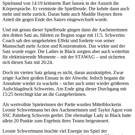
Spielstand von 14:19 kritisierte Bart Jansen in der Auszeit die
Körpersprache. Er vermisste die Spielfreude. Die kehrte dann auch
mehr und mehr zurück. Daran hatte auch Maddie Haynes ihren
Anteil die gegen Ende des Satzes eingewechselt wurde.
Und mit genau dieser Spielfreude gingen dann die Aachenerinnen
den dritten Satz an, führten zu Beginn sogar mit 11:5. Schwerins
Coach sah den umgekehrten Effekt und forderte von seiner
Mannschaft mehr Action und Konzentration. Das wirkte und der
Satz wurde enger. Die Ladies in Black sorgten aber auch weiterhin
für elektrisierende Momente – mit der STAWAG – und sicherten
sich diesen Satz mit 26:24.
Doch im vierten Satz gelang es nicht, daran anzuknüpfen. Zwar
zeigte Aachen großen Einsatz in der Abwehr. Jedoch begann die
Annahme wieder zu wackeln – sicher auch unter wieder größerem
Aufschlagdruck Schwerins. Am Ende ging dieser Durchgang mit
15:25 berechtigt klar an die Gastgeberinnen.
Als wertvollste Spielerinnen der Partie wurden Mittelblockerin
Leonie Schwertmann bei den Aachenerinnen und Taylor Agost vom
SSC Palmberg Schwerin geehrt. Die ehemalige Lady in Black hatte
allein 20 Punkte zum Ergebnis ihres Teams beigesteuert.
Leonie Schwertmann brachte viel Energie ins Spiel der