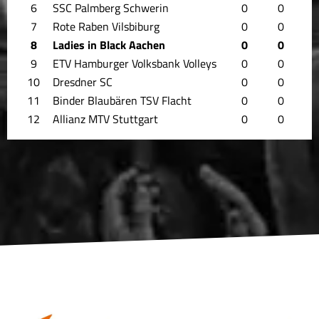
6
SSC Palmberg Schwerin
0
0
7
Rote Raben Vilsbiburg
0
0
8
Ladies in Black Aachen
0
0
9
ETV Hamburger Volksbank Volleys
0
0
10
Dresdner SC
0
0
11
Binder Blaubären TSV Flacht
0
0
12
Allianz MTV Stuttgart
0
0