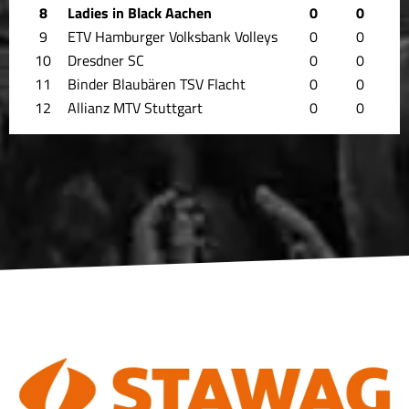
8
Ladies in Black Aachen
0
0
9
ETV Hamburger Volksbank Volleys
0
0
10
Dresdner SC
0
0
11
Binder Blaubären TSV Flacht
0
0
12
Allianz MTV Stuttgart
0
0