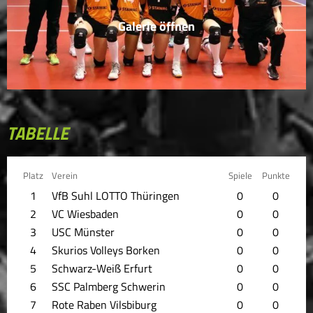
Galerie öffnen
TABELLE
Platz
Verein
Spiele
Punkte
1
VfB Suhl LOTTO Thüringen
0
0
2
VC Wiesbaden
0
0
3
USC Münster
0
0
4
Skurios Volleys Borken
0
0
5
Schwarz-Weiß Erfurt
0
0
6
SSC Palmberg Schwerin
0
0
7
Rote Raben Vilsbiburg
0
0