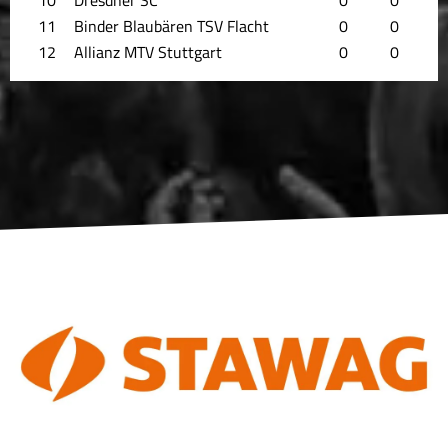
11
Binder Blaubären TSV Flacht
0
0
12
Allianz MTV Stuttgart
0
0