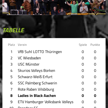
TABELLE
Platz
Verein
Spiele
Punkte
1
VfB Suhl LOTTO Thüringen
0
0
2
VC Wiesbaden
0
0
3
USC Münster
0
0
4
Skurios Volleys Borken
0
0
5
Schwarz-Weiß Erfurt
0
0
6
SSC Palmberg Schwerin
0
0
7
Rote Raben Vilsbiburg
0
0
8
Ladies in Black Aachen
0
0
9
ETV Hamburger Volksbank Volleys
0
0
10
Dresdner SC
0
0