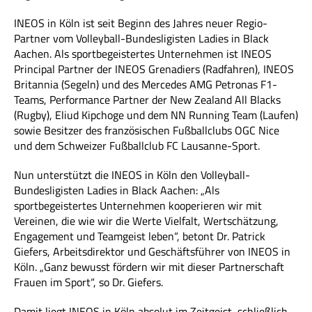
INEOS in Köln ist seit Beginn des Jahres neuer Regio-
Partner vom Volleyball-Bundesligisten Ladies in Black
Aachen. Als sportbegeistertes Unternehmen ist INEOS
Principal Partner der INEOS Grenadiers (Radfahren), INEOS
Britannia (Segeln) und des Mercedes AMG Petronas F1-
Teams, Performance Partner der New Zealand All Blacks
(Rugby), Eliud Kipchoge und dem NN Running Team (Laufen)
sowie Besitzer des französischen Fußballclubs OGC Nice
und dem Schweizer Fußballclub FC Lausanne-Sport.
Nun unterstützt die INEOS in Köln den Volleyball-
Bundesligisten Ladies in Black Aachen: „Als
sportbegeistertes Unternehmen kooperieren wir mit
Vereinen, die wie wir die Werte Vielfalt, Wertschätzung,
Engagement und Teamgeist leben“, betont Dr. Patrick
Giefers, Arbeitsdirektor und Geschäftsführer von INEOS in
Köln. „Ganz bewusst fördern wir mit dieser Partnerschaft
Frauen im Sport“, so Dr. Giefers.
Damit liegt INEOS in Köln absolut im Zeitgeist, schließlich