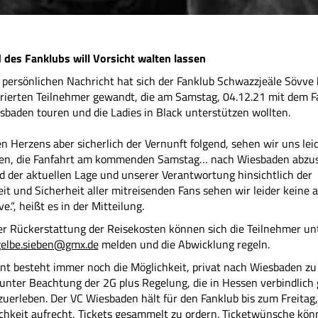
 des Fanklubs will Vorsicht walten lassen
 persönlichen Nachricht hat sich der Fanklub Schwazzjeäle Sövve
strierten Teilnehmer gewandt, die am Samstag, 04.12.21 mit dem 
baden touren und die Ladies in Black unterstützen wollten.
 Herzens aber sicherlich der Vernunft folgend, sehen wir uns lei
n, die Fanfahrt am kommenden Samstag… nach Wiesbaden abzus
d der aktuellen Lage und unserer Verantwortung hinsichtlich der
t und Sicherheit aller mitreisenden Fans sehen wir leider keine 
e.“, heißt es in der Mitteilung.
r Rückerstattung der Reisekosten können sich die Teilnehmer un
elbe.sieben@gmx.de
melden und die Abwicklung regeln.
t besteht immer noch die Möglichkeit, privat nach Wiesbaden zu
unter Beachtung der 2G plus Regelung, die in Hessen verbindlich g
zuerleben. Der VC Wiesbaden hält für den Fanklub bis zum Freitag,
chkeit aufrecht, Tickets gesammelt zu ordern. Ticketwünsche kön