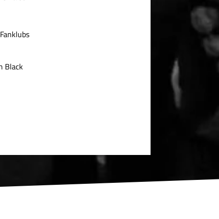
 Fanklubs
n Black