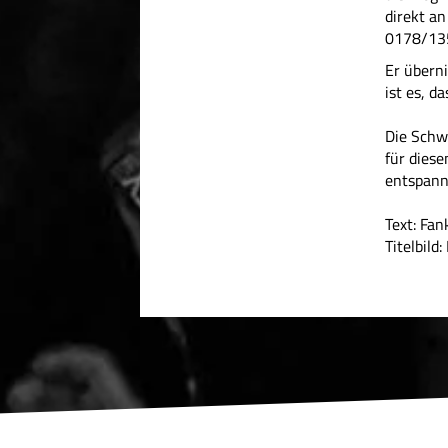
direkt a
0178/135
Er überni
ist es, d
Die Schwa
für diese
entspann
Text: Fa
Titelbild