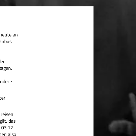
 heute an
Fanbus
der
agen.
andere
ter
 reisen
ilt, das
 03.12.
nen also