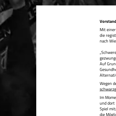
Vorstand
Mit einer
die regi
nach Wies
„Schweren
gezwunge
Auf Grun
Gesundhei
Alternativ
Wegen de
schwarzg
Im Momen
und dort 
Spiel mit
die Mögli