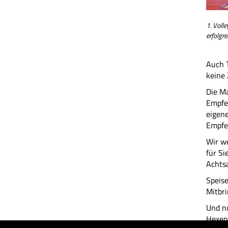
1. Voll
erfolgre
Auch T
keine
Die Ma
Empfe
eigene
Empfe
Wir we
für Si
Achts
Speis
Mitbri
Und nu
Hexen