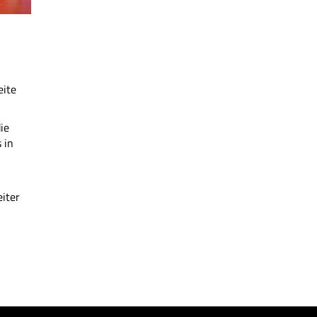
eite
ie
 in
iter